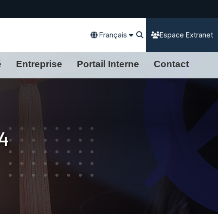
Français
Espace Extranet
é
Entreprise
Portail Interne
Contact
4