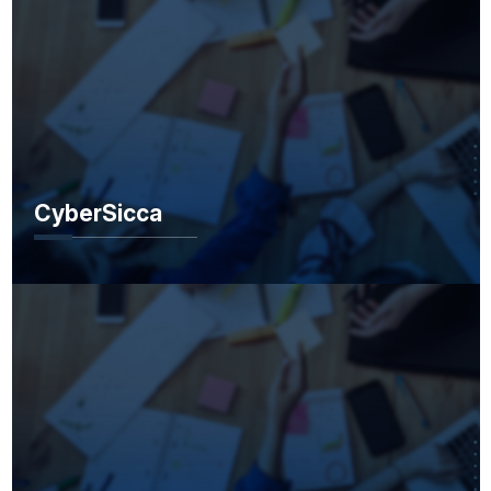
CyberSicca
CyberSicca
IDER Club ISIK